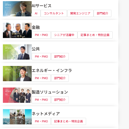
AIサービス
AI
コンサルタント
開発エンジニア
部門紹介
金融
PM・PMO
シニアが活躍中
記事まとめ・特別企画
公共
PM・PMO
部門紹介
エネルギー・インフラ
PM・PMO
部門紹介
製造ソリューション
PM・PMO
部門紹介
ネットメディア
PM・PMO
記事まとめ・特別企画