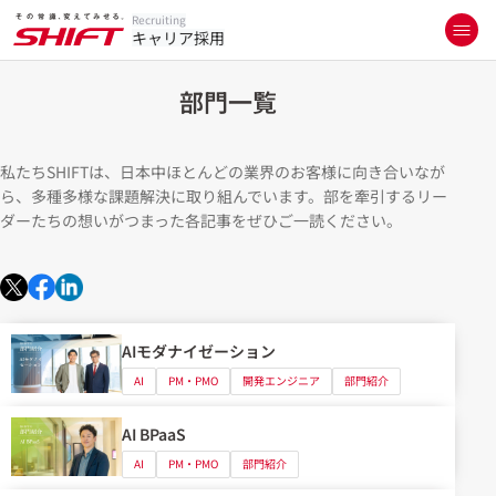
Recruiting
キャリア採用
部門一覧
私たちSHIFTは、日本中ほとんどの業界のお客様に向き合いなが
ら、多種多様な課題解決に取り組んでいます。部を牽引するリー
ダーたちの想いがつまった各記事をぜひご一読ください。
AIモダナイゼーション
AI
PM・PMO
開発エンジニア
部門紹介
AI BPaaS
AI
PM・PMO
部門紹介