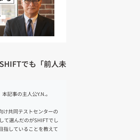
HIFTでも「前人未
記事の主人公Y.N.。
向け共同テストセンターの
して選んだのがSHIFTでし
や目指していることを教えて