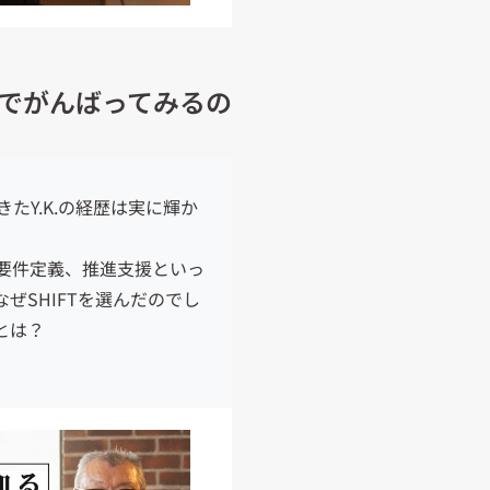
でがんばってみるの
きた
Y.K.
の経歴は実に輝か
要件定義、推進支援といっ
ぜSHIFTを選んだのでし
とは？