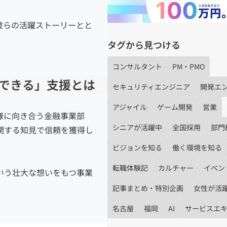
。彼らの活躍ストーリーとと
タグから見つける
コンサルタント
PM・PMO
らできる」支援とは
セキュリティエンジニア
開発エ
アジャイル
ゲーム開発
営業
様に向き合う金融事業部
シニアが活躍中
全国採用
部門
関する知見で信頼を獲得し
ビジョンを知る
働く環境を知る
転職体験記
カルチャー
イベン
いう壮大な
想いをもつ
事業
記事まとめ・特別企画
女性が活
名古屋
福岡
AI
サービスエ