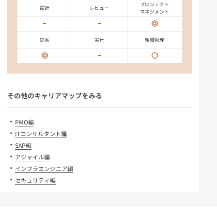
プロジェクト
設計
レビュー
マネジメント
提案
実行
組織管理
その他のキャリアマップをみる
・
PMO編
・
ITコンサルタント編
・
SAP編
・
アジャイル編
・
インフラエンジニア編
・
セキュリティ編