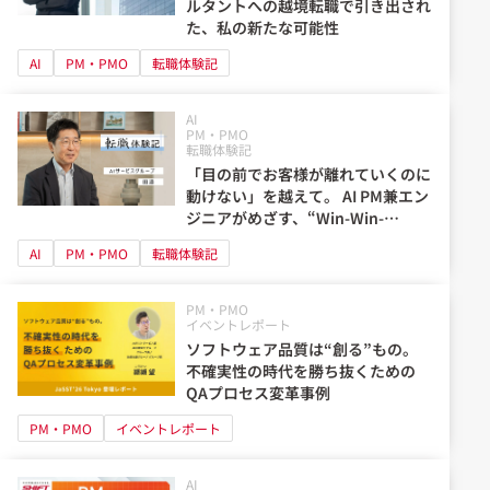
ルタントへの越境転職で引き出され
た、私の新たな可能性
AI
PM・PMO
転職体験記
AI
PM・PMO
転職体験記
「目の前でお客様が離れていくのに
動けない」を越えて。 AI PM兼エン
ジニアがめざす、“Win-Win-
Win”の関係
AI
PM・PMO
転職体験記
PM・PMO
イベントレポート
ソフトウェア品質は“創る”もの。
不確実性の時代を勝ち抜くための
QAプロセス変革事例
PM・PMO
イベントレポート
AI