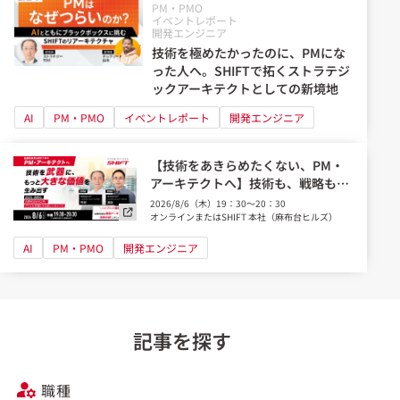
PM・PMO
イベントレポート
開発エンジニア
技術を極めたかったのに、PMにな
った人へ。SHIFTで拓くストラテジ
ックアーキテクトとしての新境地
AI
PM・PMO
イベントレポート
開発エンジニア
【技術をあきらめたくない、PM・
アーキテクトへ】技術も、戦略も。
AI時代だからこそ、どちらも武器に
2026/8/6（木）19：30～20：30
する新しいキャリア。
オンラインまたはSHIFT 本社（麻布台ヒルズ）
AI
PM・PMO
開発エンジニア
記事を探す
職種