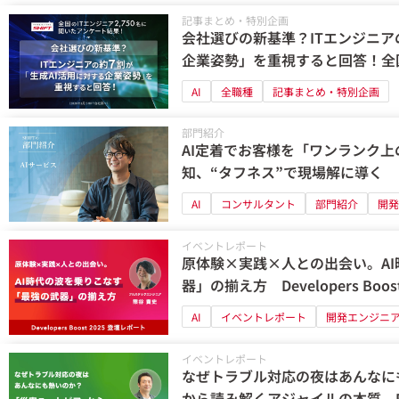
記事まとめ・特別企画
会社選びの新基準？ITエンジニア
企業姿勢」を重視すると回答！全国の
たアンケート結果
AI
全職種
記事まとめ・特別企画
部門紹介
AI定着でお客様を「ワンランク上
知、“タフネス”で現場解に導く
AI
コンサルタント
部門紹介
開発
イベントレポート
原体験×実践×人との出会い。A
器」の揃え方 Developers Boo
AI
イベントレポート
開発エンジニ
イベントレポート
なぜトラブル対応の夜はあんなに
から読み解くアジャイルの本質 Region