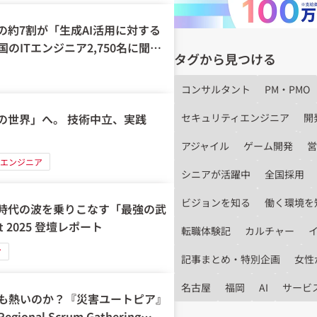
の約7割が「生成AI活用に対する
ITエンジニア2,750名に聞い
タグから見つける
コンサルタント
PM・PMO
セキュリティエンジニア
開
の世界」へ。 技術中立、実践
アジャイル
ゲーム開発
営
エンジニア
シニアが活躍中
全国採用
ビジョンを知る
働く環境を
I時代の波を乗りこなす「最強の武
st 2025 登壇レポート
転職体験記
カルチャー
ア
記事まとめ・特別企画
女性
名古屋
福岡
AI
サービ
も熱いのか？『災害ユートピア』
al Scrum Gathering