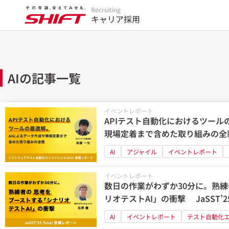
Recruiting
キャリア採用
AIの記事一覧
イベントレポート
APIテスト自動化におけるツール
現場定着まで含めた取り組みの全
ンファレンス2025 登壇レポート
AI
アジャイル
イベントレポート
イベントレポート
数日の作業がわずか30分に。熟
リオテストAI」の衝撃 JaSST’25
AI
イベントレポート
テスト自動化