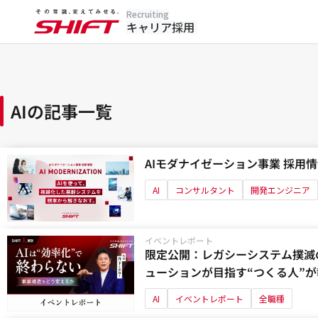
Recruiting
キャリア採用
AIの記事一覧
AIモダナイゼーション事業 採用
AI
コンサルタント
開発エンジニア
イベントレポート
限定公開：レガシーシステム撲滅の
ューションが目指す“つくる人”
AI
イベントレポート
全職種