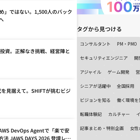
め」ではない。1,500人のバック
へ
タグから見つける
コンサルタント
PM・PMO
行投資。正解なき挑戦、経営陣と
セキュリティエンジニア
開
アジャイル
ゲーム開発
営
シニアが活躍中
全国採用
時代を見据えて。SHIFTが挑むビジ
ビジョンを知る
働く環境を
転職体験記
カルチャー
記事まとめ・特別企画
女性
 DevOps Agentで「楽で安
AWS DAYS 2026 登壇レポ