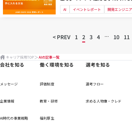
ート
AI
イベントレポート
開発エンジニ
…
< PREV
1
2
3
4
10
11
キャリア採用TOP
AIの記事一覧
会社を知る
働く環境を知る
選考を知る
メッセージ
評価制度
選考フロー
企業情報
教育・研修
求める人物像・クレド
AI時代の事業戦略
福利厚生