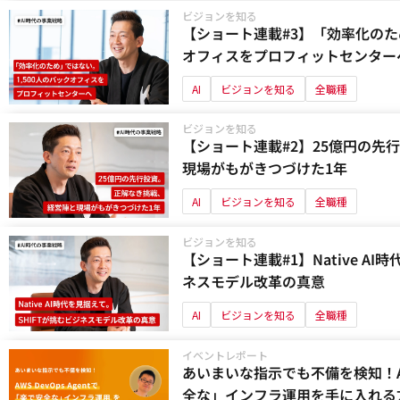
ビジョンを知る
【ショート連載#3】「効率化のた
オフィスをプロフィットセンター
AI
ビジョンを知る
全職種
ビジョンを知る
【ショート連載#2】25億円の先
現場がもがきつづけた1年
AI
ビジョンを知る
全職種
ビジョンを知る
【ショート連載#1】Native AI
ネスモデル改革の真意
AI
ビジョンを知る
全職種
イベントレポート
あいまいな指示でも不備を検知！AWS
全な」インフラ運用を手に入れる方法 J