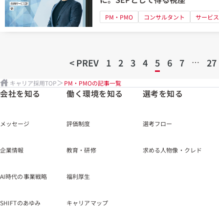
PM・PMO
コンサルタント
サービス
< PREV
1
2
3
4
5
6
7
…
27
キャリア採用TOP
PM・PMOの記事一覧
会社を知る
働く環境を知る
選考を知る
メッセージ
評価制度
選考フロー
企業情報
教育・研修
求める人物像・クレド
AI時代の事業戦略
福利厚生
SHIFTのあゆみ
キャリアマップ