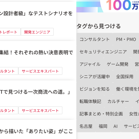
「ベテラン設計者級」なテストシナリオを
タグから見つける
トレポート
開発エンジニア
コンサルタント
PM・PMO
セキュリティエンジニア
開
集結！それぞれの熱い決意表明で
アジャイル
ゲーム開発
営
ルタント
サービスエキスパート
シニアが活躍中
全国採用
ビジョンを知る
働く環境を
FTで見つける一次商流への道。」
転職体験記
カルチャー
ルタント
サービスエキスパート
記事まとめ・特別企画
女性
名古屋
福岡
AI
サービ
から描いた「ありたい姿」がここ