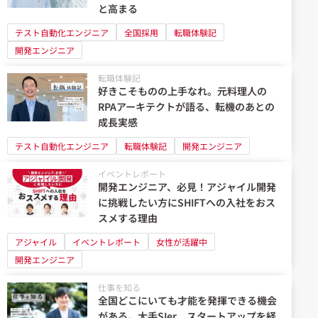
と高まる
テスト自動化エンジニア
全国採用
転職体験記
開発エンジニア
転職体験記
好きこそものの上手なれ。元料理人の
RPAアーキテクトが語る、転機のあとの
成長実感
テスト自動化エンジニア
転職体験記
開発エンジニア
イベントレポート
開発エンジニア、必見！アジャイル開発
に挑戦したい方にSHIFTへの入社をおス
スメする理由
アジャイル
イベントレポート
女性が活躍中
開発エンジニア
仕事を知る
全国どこにいても才能を発揮できる機会
がある。大手SIer、スタートアップを経