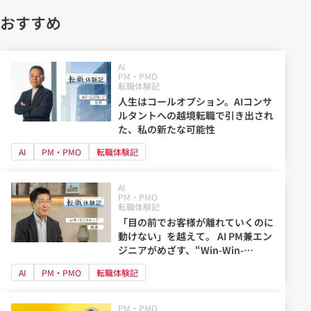
おすすめ
AI
PM・PMO
転職体験記
人生はコールオプション。AIコンサ
ルタントへの越境転職で引き出され
た、私の新たな可能性
AI
PM・PMO
転職体験記
AI
PM・PMO
転職体験記
「目の前でお客様が離れていくのに
動けない」を越えて。 AI PM兼エン
ジニアがめざす、“Win-Win-
Win”の関係
AI
PM・PMO
転職体験記
PM・PMO