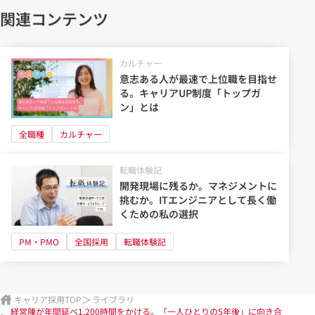
関連コンテンツ
カルチャー
意志ある人が最速で上位職を目指せ
る。キャリアUP制度「トップガ
ン」とは
全職種
カルチャー
転職体験記
開発現場に残るか。マネジメントに
挑むか。ITエンジニアとして長く働
くための私の選択
PM・PMO
全国採用
転職体験記
キャリア採用TOP
ライブラリ
経営陣が年間延べ1,200時間をかける。「一人ひとりの5年後」に向き合