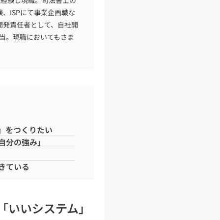
社経験し
現職。
司法書士の
験
、
ISPにて
事業企画
職な
開発責任者として、
自社開
担当。
現職に
おいても
さま
」をつくりたい
自分の強み」
きている
「いいシステム」