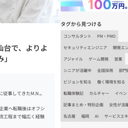
タグから見つける
コンサルタント
PM・PMO
仙台で、よりよ
セキュリティエンジニア
開発エ
み」
アジャイル
ゲーム開発
営業
シニアが活躍中
全国採用
部門
ビジョンを知る
働く環境を知る
に従事してきた
M.N.
。
転職体験記
カルチャー
イベン
記事まとめ・特別企画
女性が活
企業へ転職後はオフシ
流工程まで幅広く経験
名古屋
福岡
AI
サービスエ