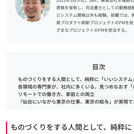
2023年5月入社。
SIer
、
事業会社を複数
資格を保有し、司法書士としての勤務経
ど
システム開発以外も
経験。
前職では
、
発プロダクト刷新
プロジェクト
のPMを
ざま
なプロジェクトのPMを担当
する
。
目次
ものづくりをする人間として、純粋に「いいシステム
各領域の専門家が、社内に多くいる。見つめなおす「
リモートでの働き方、家庭との両立
「仙台にいながら東京の仕事、東京の給与」が実現で
ものづくりをする人間として、純粋に