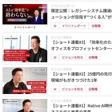
イベントレポート
限定公開：レガシーシステム撲滅の
ューションが目指す“つくる人”
AI
イベントレポート
全職種
ビジョンを知る
【ショート連載#3】「効率化のた
オフィスをプロフィットセンター
AI
ビジョンを知る
全職種
ビジョンを知る
【ショート連載#2】25億円の先
現場がもがきつづけた1年
AI
ビジョンを知る
全職種
ビジョンを知る
【ショート連載#1】Native AI
ネスモデル改革の真意