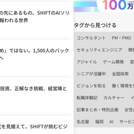
先にあるもの。SHIFTのAIソリ
が報われる世界
タグから見つける
コンサルタント
PM・PMO
セキュリティエンジニア
開
め」ではない。1,500人のバック
へ
アジャイル
ゲーム開発
営
シニアが活躍中
全国採用
ビジョンを知る
働く環境を
行投資。正解なき挑戦、経営陣と
転職体験記
カルチャー
記事まとめ・特別企画
女性
名古屋
福岡
AI
サービ
時代を見据えて。SHIFTが挑むビジ