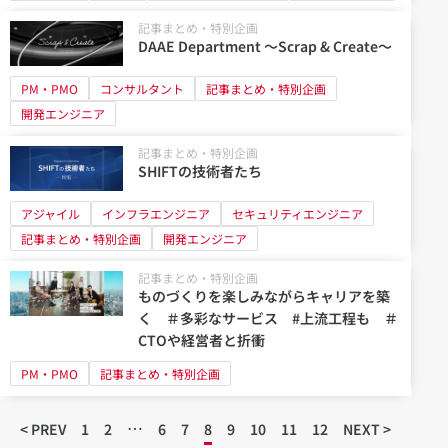
記事まとめ・特別企画
DAAE Department ～Scrap & Create～
PM・PMO
コンサルタント
記事まとめ・特別企画
開発エンジニア
記事まとめ・特別企画
SHIFTの技術者たち
アジャイル
インフラエンジニア
セキュリティエンジニア
記事まとめ・特別企画
開発エンジニア
記事まとめ・特別企画
ものづくりを楽しみながらキャリアを築
く ＃多彩なサービス #上流工程も ＃
CTOや経営者と折衝
PM・PMO
記事まとめ・特別企画
…
< PREV
1
2
6
7
8
9
10
11
12
NEXT >