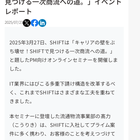
見つける一次商流への道。」イベント
レポート
2025/07/23
2025年3月27日、SHIFTは「キャリアの壁をぶ
ち壊せ！SHIFTで見つける一次商流への道
。
」
と題した
PM
向けオンラインセミナーを開催しま
した。
IT業界にはびこる多重下請け構造を改革するべ
く、これまでSHIFTは
さまざまな
工夫を重ねて
きました。
本セミナーに登壇した流通物流事業部の髙力
（こうりき）は、SHIFTに入社してプライム案
件に
多く携わり、お客様のことを考えつづけて