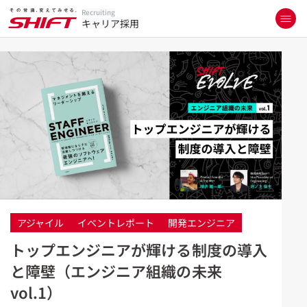
Recruiting
キャリア採用
アジャイル
イベントレポート
開発エンジニア
トップエンジニアが輝ける制度の導入
と障壁（エンジニア組織の未来
vol.1）