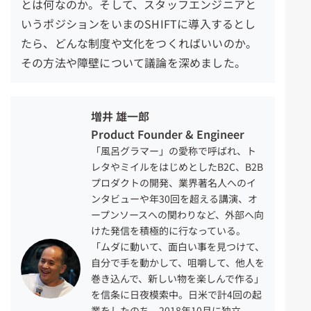
とは何なのか。そして、スタッフエンジニアと
いうポジションをいまのSHIFTに導入するとし
たら、どんな制度や文化をつくればいいのか。
その方法や障壁について議論を深めました。
増井 雄一郎
Product Founder & Engineer
「風呂グラマー」の愛称で呼ばれ、ト
レタやミイルをはじめとしたB2C、B2B
プロダクトの開発、業界著名人へのイ
ンタビューや年30回を超える講演、オ
ープンソースへの関わりなど、外部へ向
けた発信を積極的に行なっている。
「ムダに動いて、面白い事を見つけて、
自分で手を動かして、咀嚼して、他人を
巻き込んで、新しい物を楽しんで作る」
を信条に日夜模索中。日米で計
4
回の起
業をしたのち、2018年10月に独立