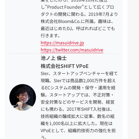
し”Product Founder”として広くプロ
ダクトの開発に関わる。2019年7月より
株式会社Bloom&Co.に所属。趣味は、
最近はじめたDJ。呼ばれればどこでも
行きます。
https://masuidrive.jp
https://twitter.com/masuidrive
池ノ上 倫士
株式会社SHIFT VPoE
SIer、スタートアップベンチャーを経て
現職。SIerでは商品数2
,
0
00万件を超え
るECシステムの開発・保守・運用を経
験。スタートアップでは、不正対策・
安全対策
など
の
サービスを開発、経営
にも携わる。2017年SHIFT入社後は、
技術組織の醸成拡大に従事、数名の組
織を1
,
000名以上に拡大した。
現在は
VPoE
として、組織的技術力の強化を担
う。