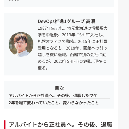
DevOps推進1グループ 高瀬
1987年生まれ。地元北海道の情報系大
学を
中退
後
、2013年にSHIF
T入社
し
、
札幌
オフィスで勤務
。2015
年
に
正社員
登用
となるも
、
2018年
、
函館への引っ
越しを機に退職。函館で別の会社に
勤
め
る
が、2020年SHIFTに復帰。現在に
至る。
目次
アルバイトから正社員へ。その後、退職したワケ
2年を経て変わっていたこと、変わらなかったこと
アルバイトから正社員へ。その後、退職