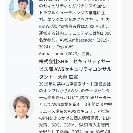
のセキュリティとガバナンスの強化、
トラブルシューティングの推進に注
力。エンジニア育成にも注力し、社内
のAWS認定資格保有数は2,000を超え、
運営する社内コミュニティには約2,800
名が参加。AWS Ambassador（2019-
2024）、Top AWS
Ambassador（2023）受賞。
株式会社SHIFT セキュリティサー
ビス部 AWSセキュリティコンサル
タント 大瀧 広宣
2015年に某中古車検索サイト運営会社
のオンプレからAWSへのデータセンタ
ー延伸をきっかけに社内CCoEリーダー
としてAWS事業を牽引。3年前に某中堅
リユース企業のAWSセキュリティ推進
のPMをきっかけに個人情報保護、DLP
対策、SOC、CSPM、SAST導入を専門
分野として活動。2024 Japan AWS All